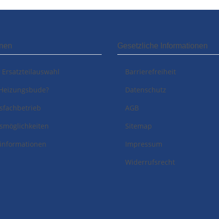
onen
Gesetzliche Informationen
i Ersatzteilauswahl
Barrierefreiheit
Heizungsbude?
Datenschutz
sfachbetrieb
AGB
smöglichkeiten
Sitemap
informationen
Impressum
Widerrufsrecht