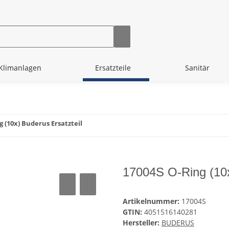
Klimanlagen
Ersatzteile
Sanitär
g (10x) Buderus Ersatzteil
17004S O-Ring (10x
Artikelnummer:
17004S
GTIN:
4051516140281
Hersteller:
BUDERUS