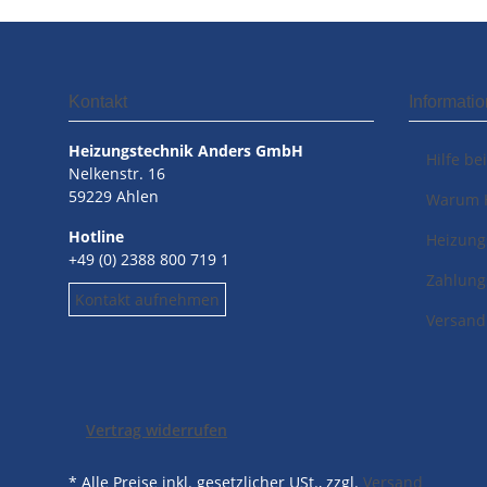
Kontakt
Informati
Heizungstechnik Anders GmbH
Hilfe be
Nelkenstr. 16
59229 Ahlen
Warum 
Hotline
Heizung
+49 (0) 2388 800 719 1
Zahlung
Kontakt aufnehmen
Versand
Vertrag widerrufen
* Alle Preise inkl. gesetzlicher USt., zzgl.
Versand