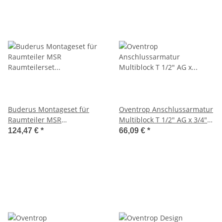
Buderus Montageset für
Oventrop Anschlussarmatur
Raumteiler MSR
Multiblock T 1/2" AG x 3/4"
Raumteilerset 7738334756
AG, 2-Rohr, Messing,
124,47 €
*
66,09 €
*
Durchgang