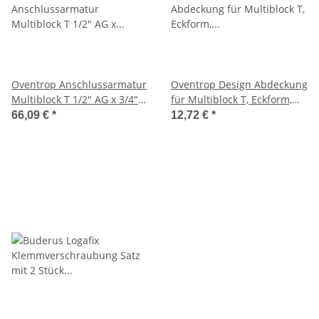
Oventrop Anschlussarmatur
Oventrop Design Abdeckung
Multiblock T 1/2" AG x 3/4"
für Multiblock T, Eckform,
AG, 2-Rohr, Messing, Eck
weiß
66,09 €
*
12,72 €
*