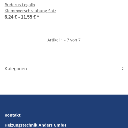
Buderus Logafix
Klemmverschraubung Satz
mit 2 Stück für Kupfer-,
6,24 € -
11,55 €
*
Weichstahl- und C-
Stahlrohre
Artikel 1 - 7 von 7
Kategorien
Kontakt
Heizungstechnik Anders GmbH