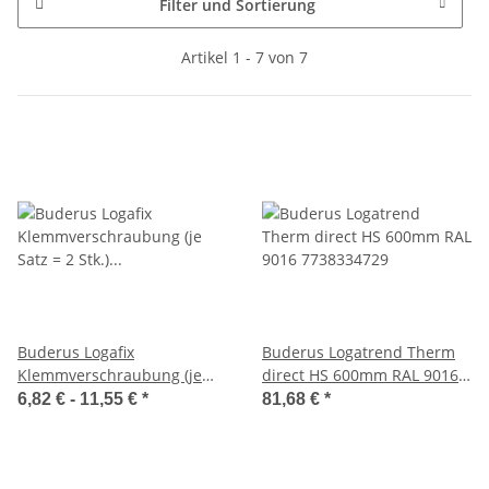
Filter und Sortierung
Artikel 1 - 7 von 7
Buderus Logafix
Buderus Logatrend Therm
Klemmverschraubung (je
direct HS 600mm RAL 9016
Satz = 2 Stk.) für Kunststoff-,
7738334729
6,82 € -
11,55 €
*
81,68 €
*
Mehrschichtverbundrohr ..