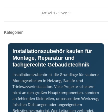
Artikel 1 - 9 von 9
Kategorien
Installationszubehör kaufen für
Montage, Reparatur und
fachgerechte Gebäudetechnik
Installationszubehör ist die Grundlage für saubere
Montagearbeiten in Heizung, Sanitär und
Trinkwasserinstallation. Viele Projekte scheitern
nicht an den großen Hauptkomponenten, sondern
an fehlenden Kleinteilen, unpassendem Werkzeug,
falschen Dichtungen oder ungeeignetem
Befestigungsmaterial. Wer Leitungen verbindet,