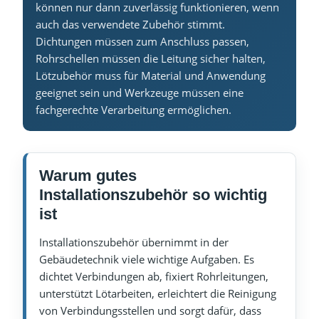
können nur dann zuverlässig funktionieren, wenn
auch das verwendete Zubehör stimmt.
Dichtungen müssen zum Anschluss passen,
Rohrschellen müssen die Leitung sicher halten,
Lötzubehör muss für Material und Anwendung
geeignet sein und Werkzeuge müssen eine
fachgerechte Verarbeitung ermöglichen.
Warum gutes
Installationszubehör so wichtig
ist
Installationszubehör übernimmt in der
Gebäudetechnik viele wichtige Aufgaben. Es
dichtet Verbindungen ab, fixiert Rohrleitungen,
unterstützt Lötarbeiten, erleichtert die Reinigung
von Verbindungsstellen und sorgt dafür, dass