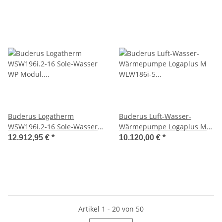
Buderus Logatherm
Buderus Luft-Wasser-
WSW196i.2-16 Sole-Wasser
Wärmepumpe Logaplus M
WP Modul. WP,16kW
WLW186i-5 AR T180,
12.912,95 €
*
10.120,00 €
*
B0/W35,Titanium, weiß
schwarz
Artikel 1 - 20 von 50