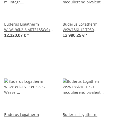
Buderus Logatherm
Buderus Logatherm
WLW196i.2-6 ARTS185WS+
WSW186i-12 TP50
m. integr. Speicher 184l m.
modulierend bivalent 12kW
12.320,07 €
*
12.990,25 €
*
Solarwärmetauscher
integr. Pufferspeicher 50l
silent+,weiß
Buderus Logatherm
Buderus Logatherm