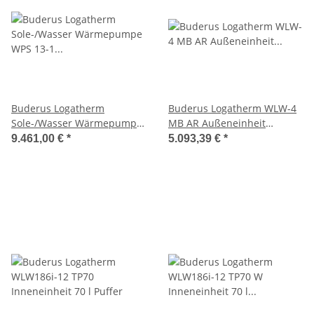
Buderus Logatherm
Buderus Logatherm WLW-4
Sole-/Wasser Wärmepumpe
MB AR Außeneinheit
WPS 13-1 Erdwärmepumpe
Monoblock reversibel
9.461,00 €
*
5.093,39 €
*
Solewärmepumpe