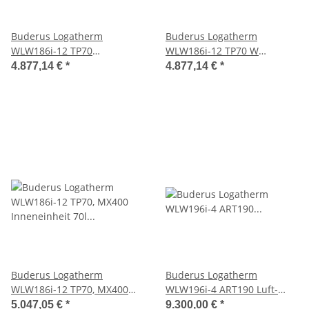
Buderus Logatherm
Buderus Logatherm
WLW186i-12 TP70
WLW186i-12 TP70 W
Inneneinheit 70 l Puffer
Inneneinheit 70 l Puffer
4.877,14 €
*
4.877,14 €
*
weiß
Buderus Logatherm
Buderus Logatherm
WLW186i-12 TP70, MX400
WLW196i-4 ART190 Luft-
Inneneinheit 70l Puffer
Wasser-Wärmepumpe m.
5.047,05 €
*
9.300,00 €
*