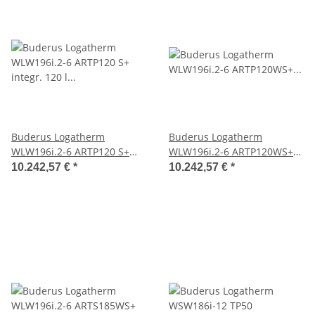
Buderus Logatherm
Buderus Logatherm
WLW196i.2-6 ARTP120 S+
WLW196i.2-6 ARTP120WS+
integr. 120 l Pufferspeicher,
Luft-Wasser-Wärmepumpe
10.242,57 €
*
10.242,57 €
*
Hydrauliktower silent+
mit 120 l Pufferspeicher
Silent+, weiß