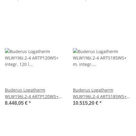
7739623931
190l Speicher max.5,6kW
weiß
Buderus Logatherm
Buderus Logatherm
WLW196i.2-4 ARTP120WS+
WLW196i.2-4 ARTS185WS+
integr. 120 l Pufferspeicher,
m. integr. Speicher 184l m.
8.448,05 €
*
10.515,20 €
*
Hydtower silent+, weiß
Solarwärmetauscher
7739618634
silent+,weiß