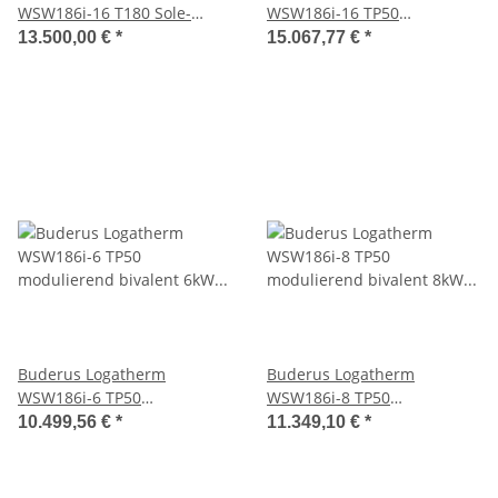
WSW186i-16 T180 Sole-
WSW186i-16 TP50
Wasser Wärmepumpe 16kW
modulierend bivalent 16kW
13.500,00 €
*
15.067,77 €
*
modul. m. integr.
integr. Pufferspeicher 50l
Warmwasserspeicher
Buderus Logatherm
Buderus Logatherm
WSW186i-6 TP50
WSW186i-8 TP50
modulierend bivalent 6kW
modulierend bivalent 8kW
10.499,56 €
*
11.349,10 €
*
integr. Pufferspeicher 50l
integr. Pufferspeicher 50l