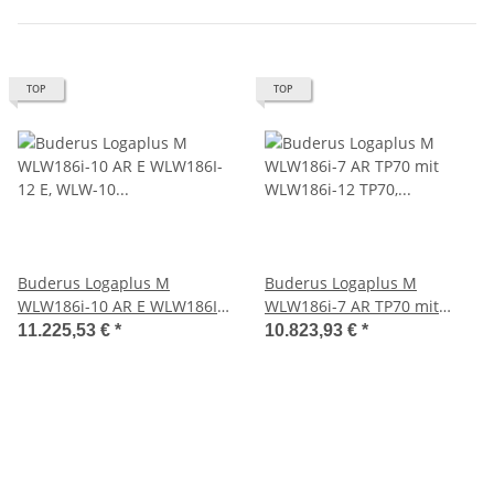
TOP
TOP
Buderus Logaplus M
Buderus Logaplus M
WLW186i-10 AR E WLW186I-
WLW186i-7 AR TP70 mit
12 E, WLW-10 MB AR,
WLW186i-12 TP70, WLW-7
11.225,53 €
*
10.823,93 €
*
Zubehör
MB AR und MX400