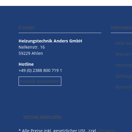
Kontakt
Informati
Heizungstechnik Anders GmbH
Hilfe be
Nelkenstr. 16
59229 Ahlen
Warum 
Hotline
Heizung
+49 (0) 2388 800 719 1
Zahlung
Kontakt aufnehmen
Versand
Vertrag widerrufen
* Alle Preise inkl. gesetzlicher USt., zzgl.
Versand