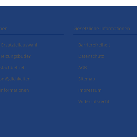
onen
Gesetzliche Informationen
i Ersatzteilauswahl
Barrierefreiheit
Heizungsbude?
Datenschutz
sfachbetrieb
AGB
smöglichkeiten
Sitemap
informationen
Impressum
Widerrufsrecht