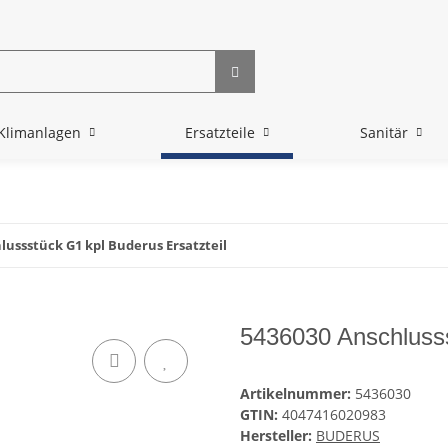
Klimanlagen
Ersatzteile
Sanitär
lussstück G1 kpl Buderus Ersatzteil
5436030 Anschlusss
Artikelnummer:
5436030
GTIN:
4047416020983
Hersteller:
BUDERUS