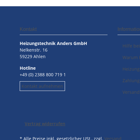
Kontakt
Informati
Heizungstechnik Anders GmbH
Hilfe be
Nelkenstr. 16
59229 Ahlen
Warum 
Hotline
Heizung
+49 (0) 2388 800 719 1
Zahlung
Kontakt aufnehmen
Versand
Vertrag widerrufen
* Alle Preise inkl. gesetzlicher USt., zzgl.
Versand