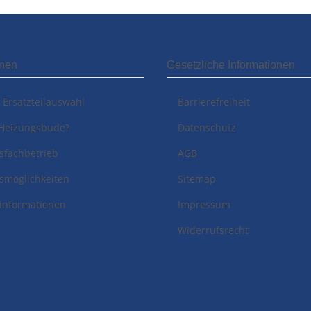
onen
Gesetzliche Informationen
i Ersatzteilauswahl
Barrierefreiheit
Heizungsbude?
Datenschutz
sfachbetrieb
AGB
smöglichkeiten
Sitemap
informationen
Impressum
Widerrufsrecht