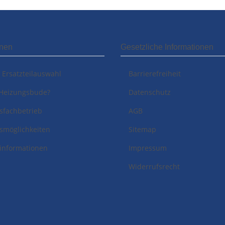
onen
Gesetzliche Informationen
i Ersatzteilauswahl
Barrierefreiheit
Heizungsbude?
Datenschutz
sfachbetrieb
AGB
smöglichkeiten
Sitemap
informationen
Impressum
Widerrufsrecht