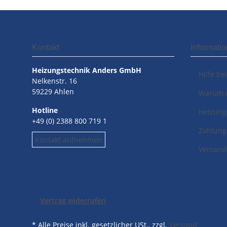
Kontakt
Informati
Heizungstechnik Anders GmbH
Hilfe be
Nelkenstr. 16
59229 Ahlen
Warum 
Hotline
Heizung
+49 (0) 2388 800 719 1
Zahlung
Kontakt aufnehmen
Versand
Vertrag widerrufen
* Alle Preise inkl. gesetzlicher USt., zzgl.
Versand