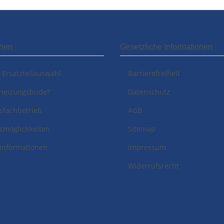
onen
Gesetzliche Informationen
i Ersatzteilauswahl
Barrierefreiheit
Heizungsbude?
Datenschutz
sfachbetrieb
AGB
smöglichkeiten
Sitemap
informationen
Impressum
Widerrufsrecht