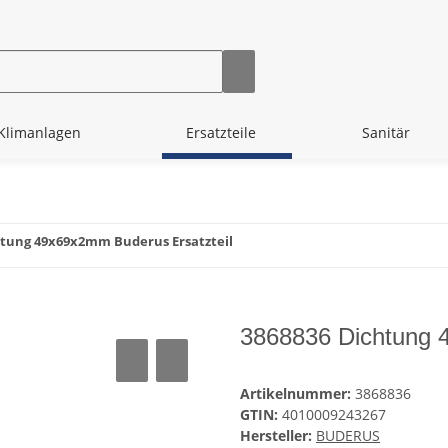
Klimanlagen
Ersatzteile
Sanitär
htung 49x69x2mm Buderus Ersatzteil
3868836 Dichtung 
Artikelnummer:
3868836
GTIN:
4010009243267
Hersteller:
BUDERUS