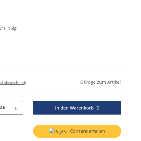
w16 16lg
Frage zum Artikel
nd abweichend)
Stk
In den Warenkorb
Consent erteilen