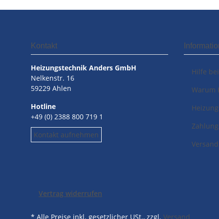
Kontakt
Informati
Heizungstechnik Anders GmbH
Hilfe be
Nelkenstr. 16
59229 Ahlen
Warum 
Hotline
Heizung
+49 (0) 2388 800 719 1
Zahlung
Kontakt aufnehmen
Versand
Vertrag widerrufen
* Alle Preise inkl. gesetzlicher USt., zzgl.
Versand