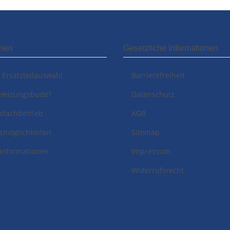
onen
Gesetzliche Informationen
i Ersatzteilauswahl
Barrierefreiheit
Heizungsbude?
Datenschutz
sfachbetrieb
AGB
smöglichkeiten
Sitemap
informationen
Impressum
Widerrufsrecht